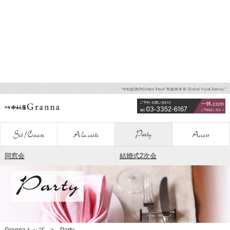
同窓会
結婚式2次会
Grannaトップ
Party