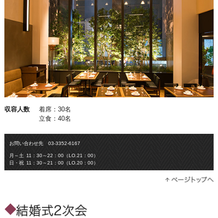
収容人数
着席：30名
立食：40名
お問い合わせ先
03-3352-6167
月～土
11：30～22：00（LO.21：00）
日・祝
11：30～21：00（LO.20：00）