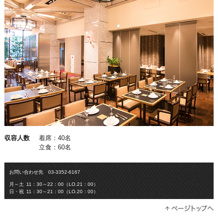
収容人数
着席：40名
立食：60名
お問い合わせ先
03-3352-6167
月～土
11：30～22：00（LO.21：00）
日・祝
11：30～21：00（LO.20：00）