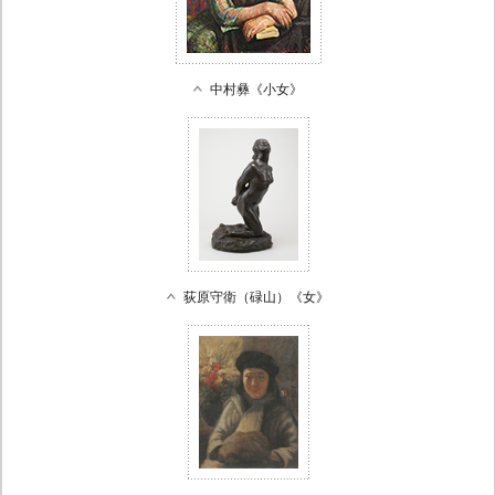
中村彝《小女》
荻原守衛（碌山）《女》