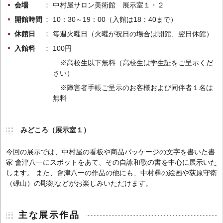
会場
中村屋サロン美術館 展示室１・２
開館時間
10：30～19：00（入館は18：40まで）
休館日
毎週火曜日（火曜が祝日の場合は開館、翌日休館）
入館料
100円
※高校生以下無料（高校生は学生証をご呈示くだ
さい）
※障害者手帳ご呈示のお客様および同伴者１名は
無料
みどころ（展示室１）
今回の展示では、中村屋の看板や商品パッケージの文字を書いた書
家 會津八一にスポットをあて、その自詠和歌の書を中心に展示いた
します。 また、會津八一の作品の他にも、中村彝の絵画や荻原守衛
（碌山）の彫刻などがお楽しみいただけます。
主な展示作品