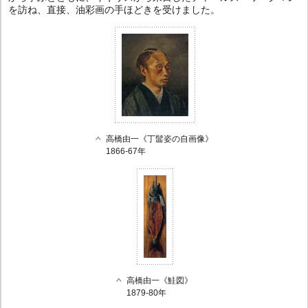
を訪ね、直接、油彩画の手ほどきを受けました。
高橋由一《丁髷姿の自画像》
1866-67年
高橋由一《鮭図》
1879-80年