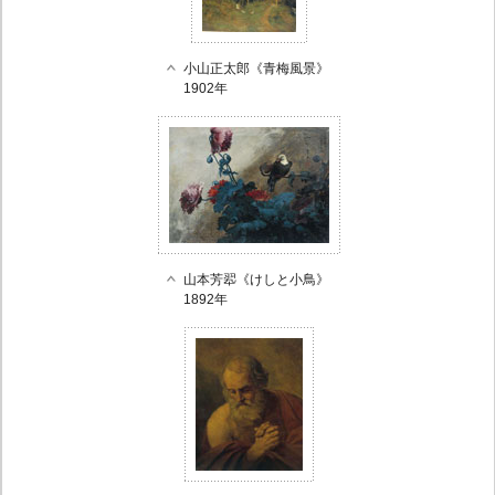
小山正太郎《青梅風景》
1902年
山本芳翆《けしと小鳥》
1892年