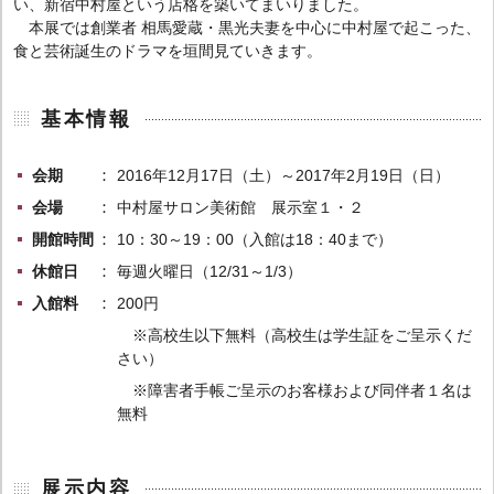
い、新宿中村屋という店格を築いてまいりました。
本展では創業者 相馬愛蔵・黒光夫妻を中心に中村屋で起こった、
食と芸術誕生のドラマを垣間見ていきます。
基本情報
会期
2016年12月17日（土）～2017年2月19日（日）
会場
中村屋サロン美術館 展示室１・２
開館時間
10：30～19：00（入館は18：40まで）
休館日
毎週火曜日（12/31～1/3）
入館料
200円
※高校生以下無料（高校生は学生証をご呈示くだ
さい）
※障害者手帳ご呈示のお客様および同伴者１名は
無料
展示内容