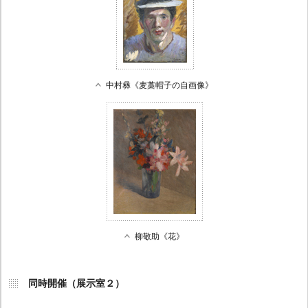
中村彝《麦藁帽子の自画像》
柳敬助《花》
同時開催（展示室２）