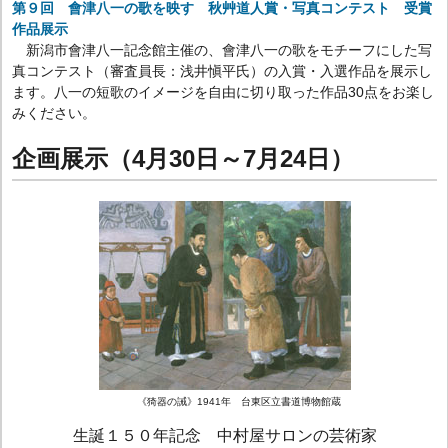
第９回 會津八一の歌を映す 秋艸道人賞・写真コンテスト 受賞
作品展示
新潟市會津八一記念館主催の、會津八一の歌をモチーフにした写
真コンテスト（審査員長：浅井愼平氏）の入賞・入選作品を展示し
ます。八一の短歌のイメージを自由に切り取った作品30点をお楽し
みください。
企画展示（4月30日～7月24日）
《猗器の誡》1941年 台東区立書道博物館蔵
生誕１５０年記念 中村屋サロンの芸術家