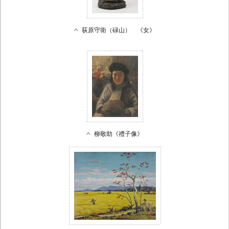
荻原守衛（碌山） 《女》
柳敬助《禮子像》