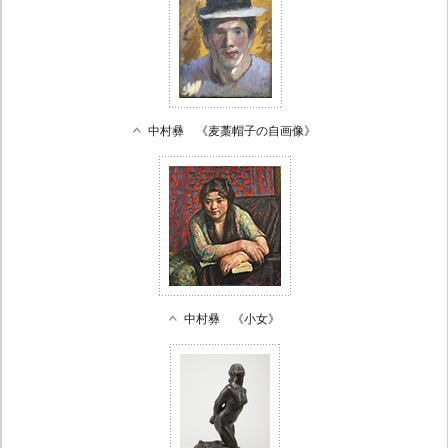
中村彝 《麦藁帽子の自画像》
中村彝 《小女》