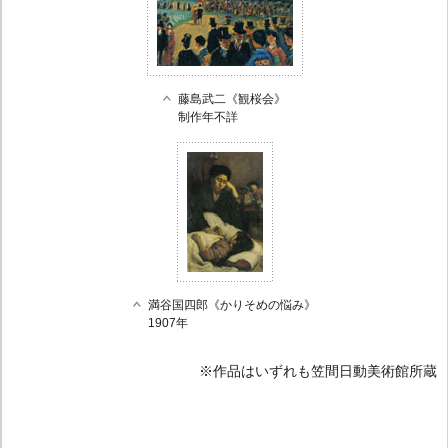
藤島武二《観桜会》
制作年不詳
満谷国四郎《かりそめの悩み》
1907年
※作品はいずれも笠間日動美術館所蔵