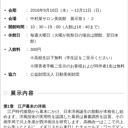
会期
2016年9月10日（水）～12月11日（日）
会場
中村屋サロン美術館 展示室１・２
開館時間
10：30～19：00（入館は18：40まで）
休館日
毎週火曜日（火曜が祝祭日の場合は開館、翌日休
館）
入館料
300円
※高校生以下無料（学生証をご呈示ください）
※障害者手帳ご呈示のお客様および同伴者1名は無料
協力
公益財団法人 日動美術財団
展示内容
第1章 江戸幕末の洋画
江戸時代後期から幕末にかけ、日本洋画誕生の胎動が本格化し始
めます。洋風技術の実用性を認識した幕府は蕃書調所を設置。その
画学局で川上冬崖が西洋画法を研究します。高橋由一はここで川上
から学ぶとともに、イギリスから来日したチャールズ・ワーグマン