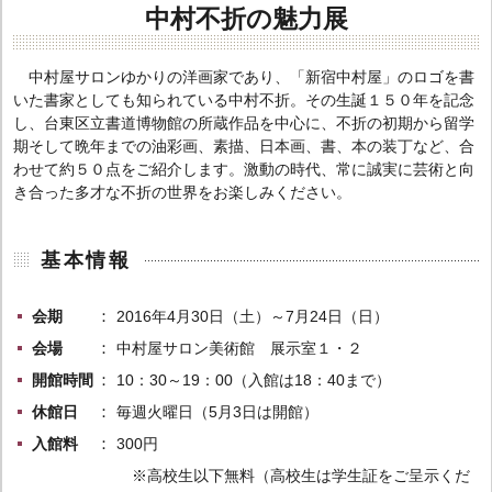
中村不折の魅力展
中村屋サロンゆかりの洋画家であり、「新宿中村屋」のロゴを書
いた書家としても知られている中村不折。その生誕１５０年を記念
し、台東区立書道博物館の所蔵作品を中心に、不折の初期から留学
期そして晩年までの油彩画、素描、日本画、書、本の装丁など、合
わせて約５０点をご紹介します。激動の時代、常に誠実に芸術と向
き合った多才な不折の世界をお楽しみください。
基本情報
会期
2016年4月30日（土）～7月24日（日）
会場
中村屋サロン美術館 展示室１・２
開館時間
10：30～19：00（入館は18：40まで）
休館日
毎週火曜日（5月3日は開館）
入館料
300円
※高校生以下無料（高校生は学生証をご呈示くだ