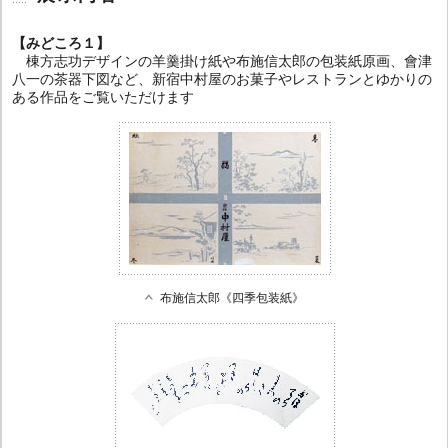
【みどころ１】
棟方志功デザインの羊羹掛け紙や布施信太郎の包装紙原画、會津
八一の茶器下図など、新宿中村屋のお菓子やレストランとゆかりの
ある作品をご覧いただけます
布施信太郎《四季包装紙》