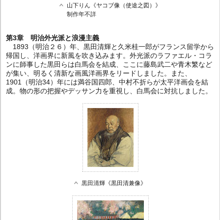
山下りん《ヤコブ像（使途之図）》
制作年不詳
第3章 明治外光派と浪漫主義
1893（明治２６）年、黒田清輝と久米桂一郎がフランス留学から
帰国し、洋画界に新風を吹き込みます。外光派のラファエル・コラ
ンに師事した黒田らは白馬会を結成、ここに藤島武二や青木繁など
が集い、明るく清新な画風洋画界をリードしました。また、
1901（明治34）年には満谷国四郎、中村不折らが太平洋画会を結
成。物の形の把握やデッサン力を重視し、白馬会に対抗しました。
黒田清輝《黒田清兼像》