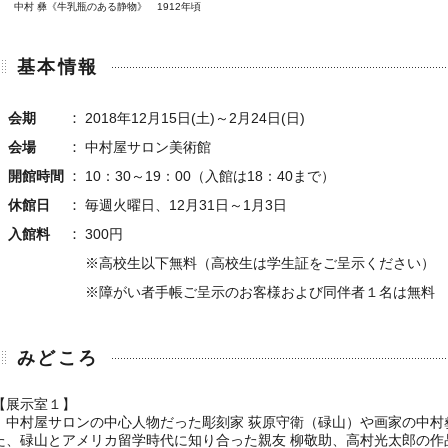
中村 彝《牛乳瓶のある静物》 1912年頃
基本情報
会期
2018年12月15日(土)～2月24日(日)
会場
中村屋サロン美術館
開館時間
10：30～19：00（入館は18：40まで）
休館日
毎週火曜日、12月31日～1月3日
入館料
300円
※高校生以下無料（高校生は学生証をご呈示ください）
※障がい者手帳ご呈示のお客様および同伴者１名は無料
みどころ
【展示室１】
中村屋サロンの中心人物だった彫刻家 荻原守衛（碌山）や画家の中村
た、碌山とアメリカ留学時代に知り合った親友 柳敬助、高村光太郎の作