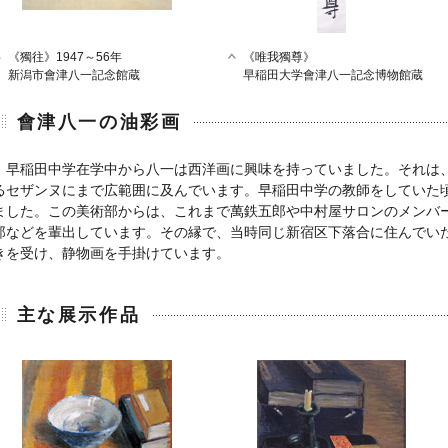
《獨往》1947～56年
《唯我獨尊》
新潟市會津八一記念館蔵
早稲田大学會津八一記念博物館蔵
會津八一の油彩画
早稲田中学在学中から八一は西洋画に興味を持っていました。それは
るセザンヌにまで広範囲に及んでいます。早稲田中学の教師をしていた
ました。この美術部からは、これまで萬鉄五郎や中村屋サロンのメンバ
郎などを輩出しています。その縁で、当時同じ新宿区下落合に住んでい
きを受け、静物画を手掛けています。
主な展示作品