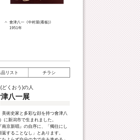
會津八一《中村屋(看板)》
1951年
出品リスト
チラシ
(どくおう)の人
會津八一展
、美術史家と多彩な顔を持つ會津八
4年）に新潟市で生まれました。
『南京新唱』の自序に、「獨往にし
顧返することなし」とあります。
にたよらず自分の力で歩み進める」