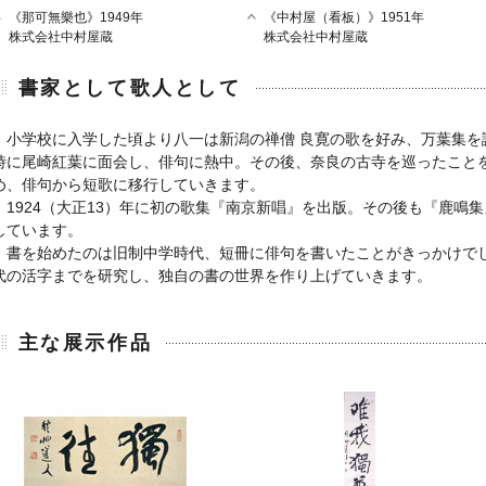
《那可無樂也》1949年
《中村屋（看板）》1951年
株式会社中村屋蔵
株式会社中村屋蔵
書家として歌人として
小学校に入学した頃より八一は新潟の禅僧 良寛の歌を好み、万葉集を
時に尾崎紅葉に面会し、俳句に熱中。その後、奈良の古寺を巡ったこと
め、俳句から短歌に移行していきます。
1924（大正13）年に初の歌集『南京新唱』を出版。その後も『鹿鳴
しています。
書を始めたのは旧制中学時代、短冊に俳句を書いたことがきっかけで
代の活字までを研究し、独自の書の世界を作り上げていきます。
主な展示作品