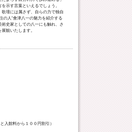
方を示す言葉といえるでしょう。
、歌壇には属さず、自らの力で独自
往の人”會津八一の魅力を紹介する
美術史家としての八一にも触れ、さ
を展観いたします。
ると入館料から１００円割引）