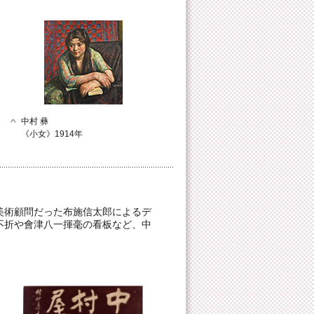
中村 彝
《小女》1914年
美術顧問だった布施信太郎によるデ
不折や會津八一揮毫の看板など、中