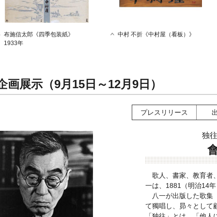
布施信太郎《四季包装紙》
中村 不折《中村屋（看板）》
1933年
企画展示（9月15日～12月9日）
プレスリリース
独往
歌人、書家、教育者
一は、1881（明治1
八一が出版した歌集
て獨唱し、昴々として
「独往」とは、「他人