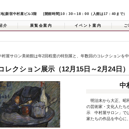
在地]新宿中村屋ビル3階
[開館時間]10：30～18：00（入館は17：40まで）
紹介
展覧会案内
イベント案内
ご
中村屋サロン美術館は年2回程度の特別展と、年数回のコレクションを
コレクション展示（12月15日～2月24日
中
明治末から大正、昭
の芸術家・文化人たち
示 中村屋サロン」で
家たちの作品を中心に