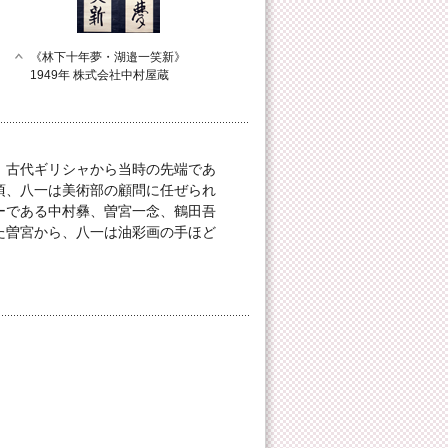
《林下十年夢・湖邉一笑新》
1949年 株式会社中村屋蔵
、古代ギリシャから当時の先端であ
頃、八一は美術部の顧問に任ぜられ
ーである中村彝、曽宮一念、鶴田吾
た曽宮から、八一は油彩画の手ほど