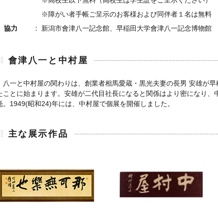
※高校生以下無料（高校生は学生証をご呈示ください）
※障がい者手帳ご呈示のお客様および同伴者１名は無料
協力
新潟市會津八一記念館、早稲田大学會津八一記念博物館
會津八一と中村屋
八一と中村屋の関わりは、創業者相馬愛蔵・黒光夫妻の長男 安雄が早
たことに始まります。安雄が二代目社長になると関係はより密になり、
毫。1949(昭和24)年には、中村屋で個展を開催しました。
主な展示作品