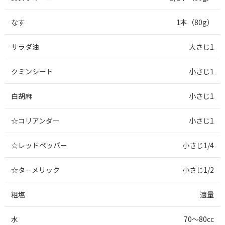
なす
1本（80g）
サラダ油
大さじ1
クミンシード
小さじ1
白胡麻
小さじ1
☆コリアンダー
小さじ1
☆レッドペッパー
小さじ1/4
☆ターメリック
小さじ1/2
粗塩
適量
水
70～80cc