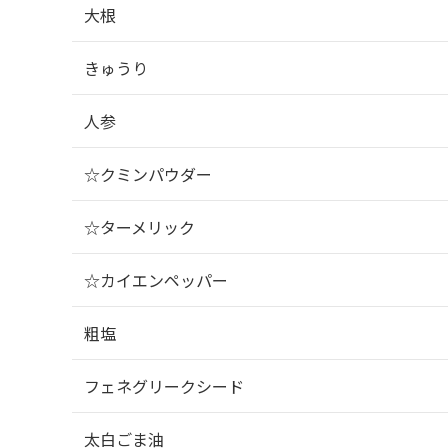
大根
きゅうり
人参
☆クミンパウダー
☆ターメリック
☆カイエンペッパー
粗塩
フェネグリークシード
太白ごま油