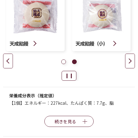
天成餡饅
天成餡饅（小）
栄養成分表示（推定値）
【1個】エネルギー：227kcal、たんぱく質：7.7g、脂
続きを見る