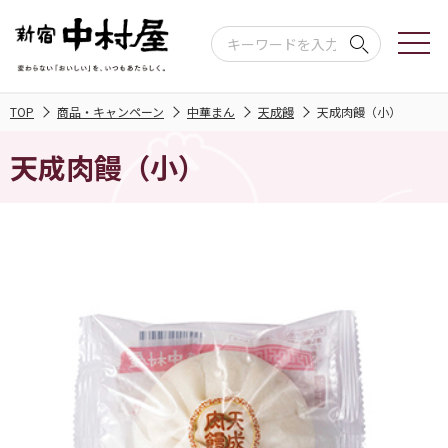
TOP
商品・キャンペーン
中華まん
天成饅
天成肉饅（小）
天成肉饅（小）