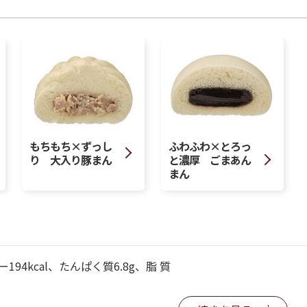
もちもち×ずっし
ふわふわ×とろっ
り 大入り豚まん
と濃厚 ごまあん
まん
194kcal、たんぱく質6.8g、脂 質