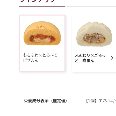
もちふわ×とろ～り
ふんわり×ごろっ
ピザまん
と 肉まん
栄養成分表示（推定値）
【1個】エネルギー