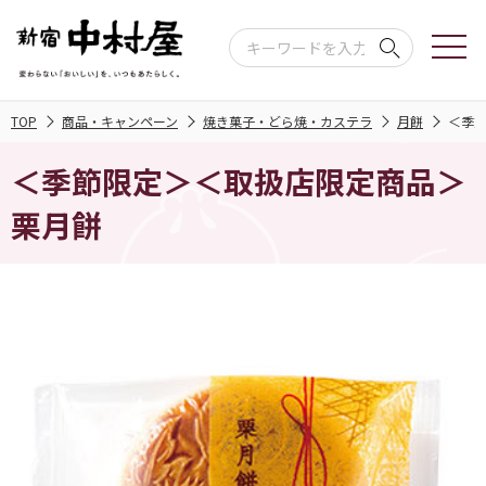
TOP
商品・キャンペーン
焼き菓子・どら焼・カステラ
月餅
＜季
＜季節限定＞＜取扱店限定商品＞
栗月餅