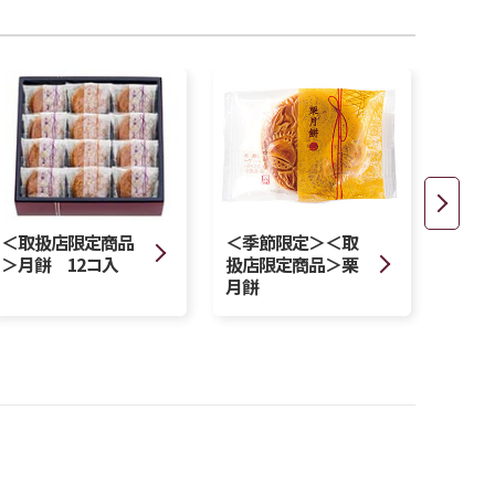
＜季節限定＞＜取
＜取扱店限定商品
＜季
扱店限定商品＞栗
＞月餅 12コ入
扱店
月餅
くら