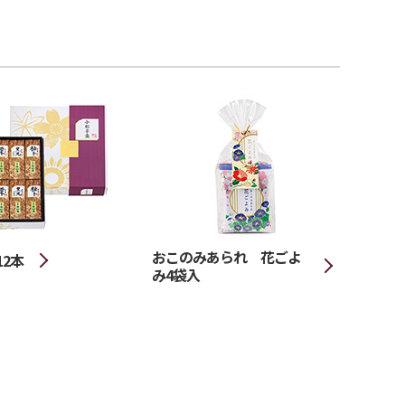
おこのみあられ 花ごよ
2本
み4袋入