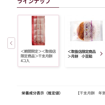
ラインナップ
＜期間限定＞＜取扱店
＜取扱店限定商品
限定商品＞干支月餅
＞月餅 小豆餡
4コ入
栄養成分表示（推定値）
【干支月餅 年賀（