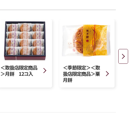
＜季節限定＞＜取
＜取扱店限定商品
＜季
扱店限定商品＞栗
＞月餅 12コ入
扱店
月餅
くら