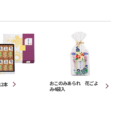
おこのみあられ 花ごよ
2本
み4袋入