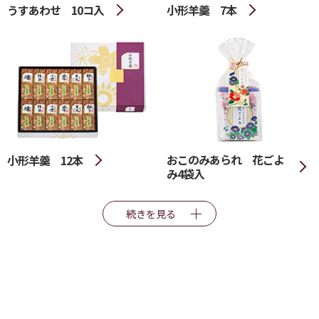
うすあわせ 10コ入
小形羊羹 7本
おこのみあられ 花ごよ
小形羊羹 12本
み4袋入
続きを見る