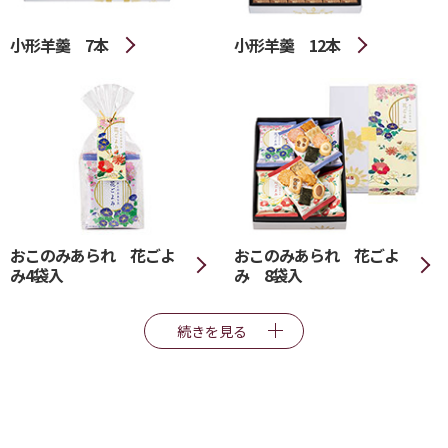
小形羊羹 7本
小形羊羹 12本
おこのみあられ 花ごよ
おこのみあられ 花ごよ
み4袋入
み 8袋入
続きを見る