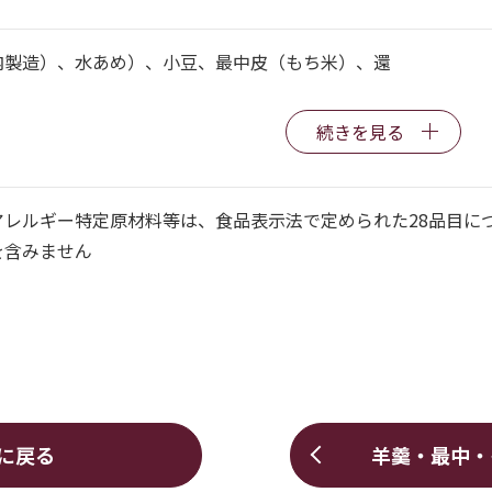
内製造）、水あめ）、小豆、最中皮（もち米）、還
続きを見る
アレルギー特定原材料等は、食品表示法で定められた28品目に
を含みません
に戻る
羊羹・最中・