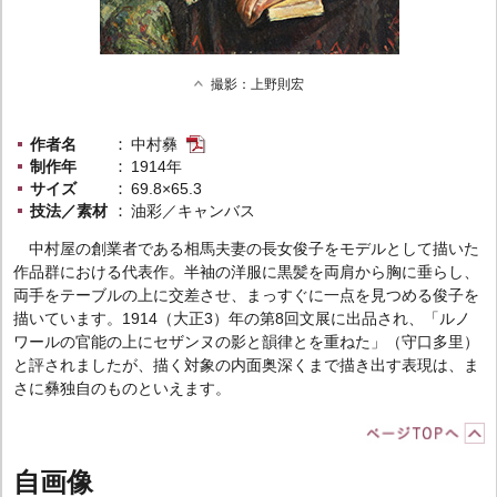
撮影：上野則宏
作者名
中村彝
制作年
1914年
サイズ
69.8×65.3
技法／素材
油彩／キャンバス
中村屋の創業者である相馬夫妻の長女俊子をモデルとして描いた
作品群における代表作。半袖の洋服に黒髪を両肩から胸に垂らし、
両手をテーブルの上に交差させ、まっすぐに一点を見つめる俊子を
描いています。1914（大正3）年の第8回文展に出品され、「ルノ
ワールの官能の上にセザンヌの影と韻律とを重ねた」（守口多里）
と評されましたが、描く対象の内面奥深くまで描き出す表現は、ま
さに彝独自のものといえます。
自画像