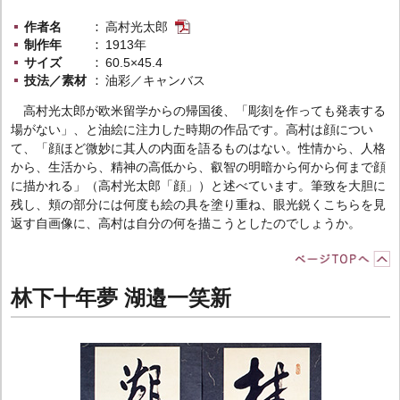
作者名
高村光太郎
制作年
1913年
サイズ
60.5×45.4
技法／素材
油彩／キャンバス
高村光太郎が欧米留学からの帰国後、「彫刻を作っても発表する
場がない」、と油絵に注力した時期の作品です。高村は顔につい
て、「顔ほど微妙に其人の内面を語るものはない。性情から、人格
から、生活から、精神の高低から、叡智の明暗から何から何まで顔
に描かれる」（高村光太郎「顔」）と述べています。筆致を大胆に
残し、頬の部分には何度も絵の具を塗り重ね、眼光鋭くこちらを見
返す自画像に、高村は自分の何を描こうとしたのでしょうか。
林下十年夢 湖邉一笑新