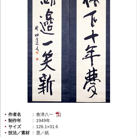
作者名
會津八一
制作年
1949年
サイズ
126.1×31.6
技法／素材
墨／紙