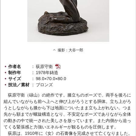
撮影：大谷一郎
作者名
荻原守衛
制作年
1978年鋳造
サイズ
98.0×70.0×80.0
技法／素材
ブロンズ
荻原守衛（碌山）の絶作です。膝立ちのポーズで、両手を後ろに
組んでいながらも前へ上へと伸び上がろうとする胴体。立ち上がろ
うとしながらも膝から下は地面についたまま立ち上がれない。つま
先から額までが螺旋構造となり、不安定なポーズでありながら全体
の動きの中で統一された美しさを放っています。また内側から迫っ
てくる緊張感と力強いエネルギーが観るものを圧倒します。
荻原は、1910年に《女》の石膏像を完成させて亡くなりました。