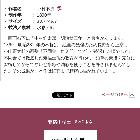
作者名
中村不折
制作年
1890年
サイズ
33.7×45.7
技法／素材
水彩／紙
画面右下に「中村鈼太郎 明治廿三年」と署名があります。
1890（明治23）年の不折は、絵画の勉強のため長野から上京し、
小山正太郎の画塾「不同舎」に入門して2年が経過した頃でした。
不同舎では徹底した素描重視の教育が行われ、鉛筆の素描を充分に
習得してからでないと水彩や油彩を使うことを許されませんでし
た。その成果か、本作は細部まで精密に描かれています。