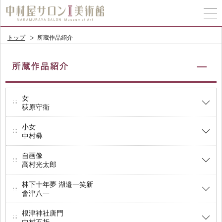
トップ
所蔵作品紹介
女
荻原守衛
小女
中村彝
自画像
高村光太郎
林下十年夢 湖邉一笑新
會津八一
根津神社唐門