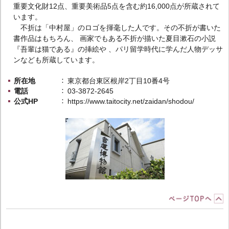
重要文化財12点、重要美術品5点を含む約16,000点が所蔵されて
います。
不折は「中村屋」のロゴを揮毫した人です。その不折が書いた
書作品はもちろん、 画家でもある不折が描いた夏目漱石の小説
『吾輩は猫である』の挿絵や 、パリ留学時代に学んだ人物デッサ
ンなども所蔵しています。
所在地
東京都台東区根岸2丁目10番4号
電話
03-3872-2645
公式HP
https://www.taitocity.net/zaidan/shodou/