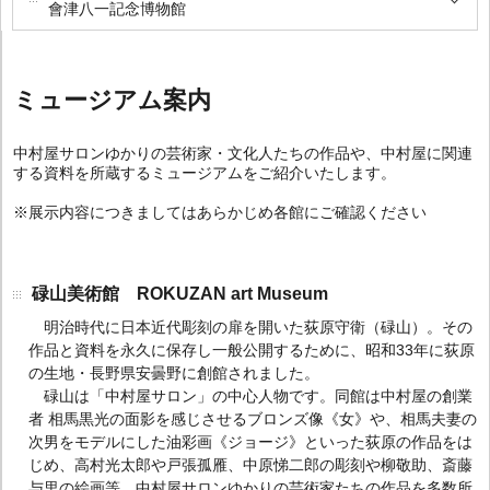
會津八一記念博物館
ミュージアム案内
中村屋サロンゆかりの芸術家・文化人たちの作品や、中村屋に関連
する資料を所蔵するミュージアムをご紹介いたします。
※展示内容につきましてはあらかじめ各館にご確認ください
碌山美術館 ROKUZAN art Museum
明治時代に日本近代彫刻の扉を開いた荻原守衛（碌山）。その
作品と資料を永久に保存し一般公開するために、昭和33年に荻原
の生地・長野県安曇野に創館されました。
碌山は「中村屋サロン」の中心人物です。同館は中村屋の創業
者 相馬黒光の面影を感じさせるブロンズ像《女》や、相馬夫妻の
次男をモデルにした油彩画《ジョージ》といった荻原の作品をは
じめ、高村光太郎や戸張孤雁、中原悌二郎の彫刻や柳敬助、斎藤
与里の絵画等、中村屋サロンゆかりの芸術家たちの作品を多数所