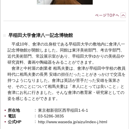
早稲田大学會津八一記念博物館
平成10年、會津の出身校である早稲田大学の敷地内に會津八一
記念博物館が開館しました。同館は東洋美術部門、考古学部門、
近代美術部門、常設展示室があり、早稲田大学ゆかりの美術品や
研究資料、書画や陶磁器をみることができます。
會津と中村屋の創業者 相馬夫妻は、會津が早稲田中学校の教員
時代に相馬夫妻の長男 安雄の担任だったことがきっかけで交流を
持つようになりました。會津は英語が苦手だった安雄を落第さ
せ、そのことについて相馬夫妻は「本人にとっては良いこと」と
會津にお礼に行きました。そんな會津の教育家・研究家としての
姿を感じることができます。
所在地
東京都新宿区西早稲田1-6-1
電話
03-5286-3835
公式HP
http://www.waseda.jp/aizu/index-j.html