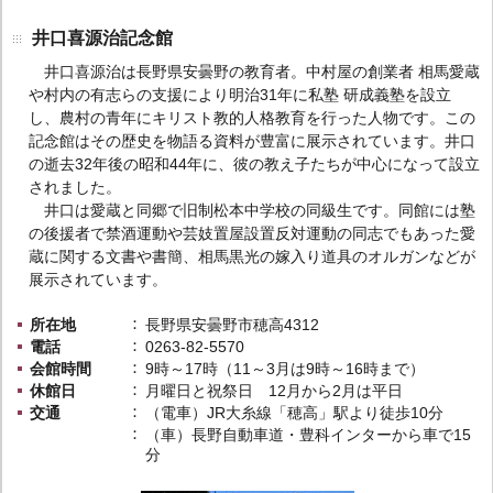
井口喜源治記念館
井口喜源治は長野県安曇野の教育者。中村屋の創業者 相馬愛蔵
や村内の有志らの支援により明治31年に私塾 研成義塾を設立
し、農村の青年にキリスト教的人格教育を行った人物です。この
記念館はその歴史を物語る資料が豊富に展示されています。井口
の逝去32年後の昭和44年に、彼の教え子たちが中心になって設立
されました。
井口は愛蔵と同郷で旧制松本中学校の同級生です。同館には塾
の後援者で禁酒運動や芸妓置屋設置反対運動の同志でもあった愛
蔵に関する文書や書簡、相馬黒光の嫁入り道具のオルガンなどが
展示されています。
所在地
長野県安曇野市穂高4312
電話
0263-82-5570
会館時間
9時～17時（11～3月は9時～16時まで）
休館日
月曜日と祝祭日 12月から2月は平日
交通
（電車）JR大糸線「穂高」駅より徒歩10分
（車）長野自動車道・豊科インターから車で15
分