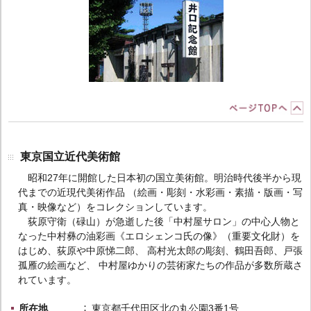
東京国立近代美術館
昭和27年に開館した日本初の国立美術館。明治時代後半から現
代までの近現代美術作品 （絵画・彫刻・水彩画・素描・版画・写
真・映像など）をコレクションしています。
荻原守衛（碌山）が急逝した後「中村屋サロン」の中心人物と
なった中村彝の油彩画《エロシェンコ氏の像》（重要文化財）を
はじめ、荻原や中原悌二郎、 高村光太郎の彫刻、鶴田吾郎、戸張
孤雁の絵画など、 中村屋ゆかりの芸術家たちの作品が多数所蔵さ
れています。
所在地
東京都千代田区北の丸公園3番1号