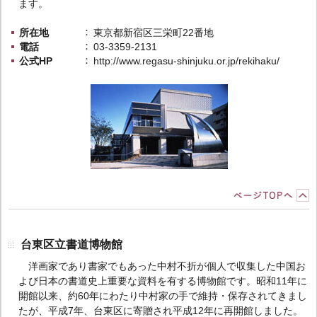
ます。
所在地
東京都新宿区三栄町22番地
電話
03-3359-2131
公式HP
http://www.regasu-shinjuku.or.jp/rekihaku/
台東区立書道博物館
洋画家であり書家でもあった中村不折が個人で収集した中国お
よび日本の書道史上重要な資料を有する博物館です。昭和11年に
開館以来、約60年にわたり中村家の手で維持・保存されてきまし
たが、平成7年、台東区に寄贈され平成12年に再開館しました。