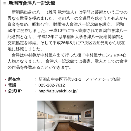
新潟市會津八一記念館
新潟県出身の八一（雅号 秋艸道人）は学問と芸術という二つの
異なる世界を極めました。 その八一の全遺品を残そうと有志から
資金を集め、昭和47年、財団法人會津八一記念館を設立、 昭和
50年に開館しました。平成10年に市へ寄贈されて新潟市會津八一
記念館となり、 平成12年には早稲田大学會津八一記念博物館と
交流協定を締結。そして平成26年8月に中央区西船見町から現在
地に移転しました。
會津は中村彝が中村屋を出て行った後「中村屋サロン」の中心
人物となりました。 會津八一記念館では書家、歌人としての會津
の作品を多数みることができます。
所在地
新潟市中央区万代3-1-1 メディアシップ5階
電話
025-282-7612
公式HP
http://aizuyaichi.or.jp/