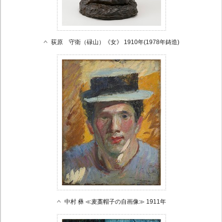
荻原 守衛（碌山）《女》 1910年(1978年鋳造)
中村 彝 ≪麦藁帽子の自画像≫ 1911年