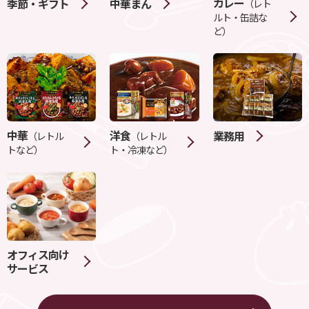
カレー
季節・ギフト
中華まん
（レト
ルト・缶詰な
ど）
中華
洋食
業務用
（レトル
（レトル
トなど）
ト・冷凍など）
オフィス向け
サービス