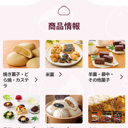
商品情報
焼き菓子・ど
羊羹・最中・
米菓
ら焼・カステ
その他菓子
ラ