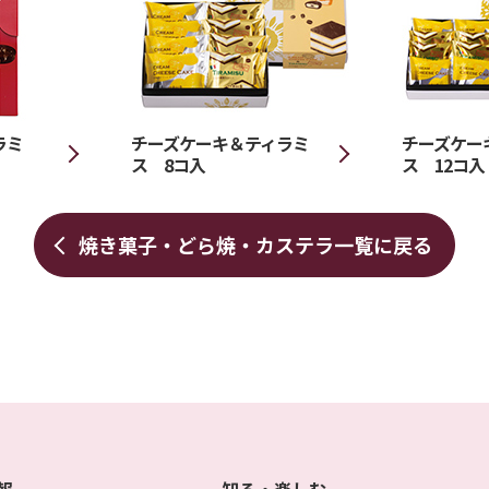
ラミ
チーズケーキ＆ティラミ
チーズケー
ス 8コ入
ス 12コ入
焼き菓子・どら焼・カステラ
一覧に戻る