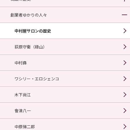
創業者ゆかりの人々
中村屋サロンの歴史
荻原守衛（碌山）
中村彝
ワシリー・エロシェンコ
木下尚江
會津八一
中原悌二郎