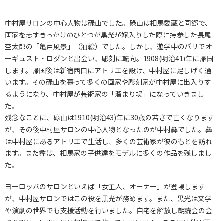
中村屋サロンの中心人物は碌山でした。碌山は相馬愛蔵と同郷で、
画家を志すきっかけのひとつが黒光が嫁入りした際に持参した長尾
杢太郎の「亀戸風景」（油絵）でした。しかし、遊学中のパリでオ
ーギュスト・ロダンと出会い、彫刻に転向。1908(明治41)年に帰国
します。帰国後は新宿西口にアトリエを設け、中村屋に足しげく通
います。その碌山を慕って多くの画家や彫刻家が中村屋に出入りす
るようになり、中村屋が芸術家の「溜まり場」になっていきまし
た。
残念なことに、碌山は1910(明治43)年に30歳の若さで亡くなります
が、その後中村屋サロンの中心人物となったのが中村彝でした。彝
は中村屋にあるアトリエで生活し、多くの芸術家が彼のもとを訪れ
ます。また彝は、相馬家の子供達をモデルに多くの作品を残しまし
た。
ヨーロッパのサロンといえば「女主人、オーナー」が登場します
が、中村屋サロンではこの役を黒光が務めます。また、黒光は文学
や演劇の世界でも支援活動を行いました。自宅を解放し朗読会の会