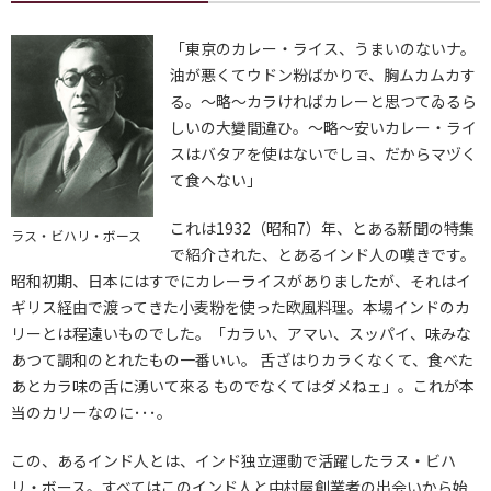
「東京のカレー・ライス、うまいのないナ。
油が悪くてウドン粉ばかりで、胸ムカムカす
る。～略～カラければカレーと思つてゐるら
しいの大變間違ひ。～略～安いカレー・ライ
スはバタアを使はないでしョ、だからマヅく
て食へない」
これは1932（昭和7）年、とある新聞の特集
ラス・ビハリ・ボース
で紹介された、とあるインド人の嘆きです。
昭和初期、日本にはすでにカレーライスがありましたが、それはイ
ギリス経由で渡ってきた小麦粉を使った欧風料理。本場インドのカ
リーとは程遠いものでした。「カラい、アマい、スッパイ、味みな
あつて調和のとれたもの一番いい。 舌ざはりカラくなくて、食べた
あとカラ味の舌に湧いて來る ものでなくてはダメねェ」。これが本
当のカリーなのに･･･。
この、あるインド人とは、インド独立運動で活躍したラス・ビハ
リ・ボース。すべてはこのインド人と中村屋創業者の出会いから始