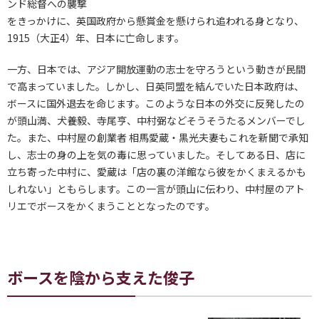
ンド総督への襲撃
をきっかけに、英国政府から懸賞金を懸けられ追われる身となり、
1915（大正4）年、日本に亡命します。
一方、日本では、アジア開放運動の志士を守ろうという動きが民間
で高まっていました。しかし、日英同盟を結んでいた日本政府は、
ボースに国外退去を命じます。このような日本の外交に反発したの
が頭山満、犬養毅、寺尾亨、中村弼などそうそうたるメンバーでし
た。また、中村屋の創業者 相馬愛蔵・黒光夫妻もこれを新聞で承知
し、志士の身の上を気の毒に思っていました。そしてある日、店に
立ち寄った中村に、愛蔵は「店の裏の洋館なら彼をかくまえるかも
しれない」ともらします。この一言が頭山に伝わり、中村屋のアト
リエでボースをかくまうこととなったのです。
ボースを陰から支えた俊子