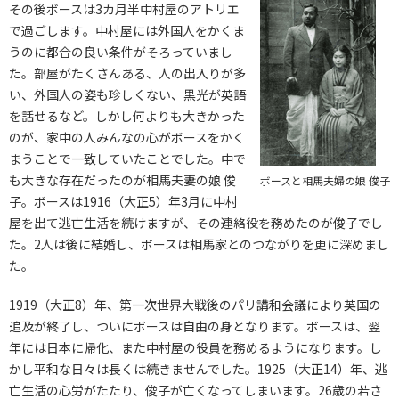
その後ボースは3カ月半中村屋のアトリエ
で過ごします。中村屋には外国人をかくま
うのに都合の良い条件がそろっていまし
た。部屋がたくさんある、人の出入りが多
い、外国人の姿も珍しくない、黒光が英語
を話せるなど。しかし何よりも大きかった
のが、家中の人みんなの心がボースをかく
まうことで一致していたことでした。中で
も大きな存在だったのが相馬夫妻の娘 俊
ボースと相馬夫婦の娘 俊子
子。ボースは1916（大正5）年3月に中村
屋を出て逃亡生活を続けますが、その連絡役を務めたのが俊子でし
た。2人は後に結婚し、ボースは相馬家とのつながりを更に深めまし
た。
1919（大正8）年、第一次世界大戦後のパリ講和会議により英国の
追及が終了し、ついにボースは自由の身となります。ボースは、翌
年には日本に帰化、また中村屋の役員を務めるようになります。し
かし平和な日々は長くは続きませんでした。1925（大正14）年、逃
亡生活の心労がたたり、俊子が亡くなってしまいます。26歳の若さ