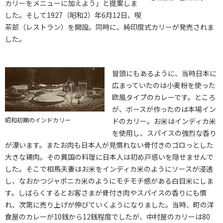
カリーをメニューに加えよう」と提案しま
した。そして1927（昭和2）年6月12日、喫
茶部（レストラン）を開設。同時に、純印度式カリーが発売されま
した。
冒頭にもあるように、当時日本に
広まっていたのは小麦粉を使った
欧風タイプのカレーです。ところ
が、ボースが作ったのは本場イン
昭和初期のインドカリー
ドのカリー。お米はインディカ米
を使用し、スパイスの強烈な香り
が漂います。またお肉も日本人が見慣れない骨付きのゴロっとした
大きな鶏肉。その異国の料理に日本人は初め戸惑いを隠せませんで
した。そこで相馬夫妻はお米をインディカ米のようにソースが浸透
し、なおかつジャポニカ米のようにモチモチ感がある白目米にしま
す。しばらくするとお客さまが骨付き肉やスパイスの香りにも慣
れ、次第に売り上げが伸びていくようになりました。当時、町の洋
食屋のカレーが10銭から12銭程度でしたが、中村屋のカリーは80