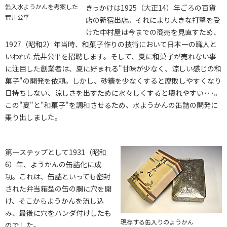
缶入水ようかんを考案した
きっかけは1925（大正14）年ごろの百貨
荒井公平
店の新宿出店。それにより大きな打撃を受
けた中村屋は今までの商売を見直すため、
1927（昭和2）年当時、和菓子作りの技術において日本一の職人と
いわれた荒井公平を招聘します。そして、夏に和菓子が売れない事
に注目した創業者は、夏に好まれる"甘味が少なく、涼しい感じの和
菓子"の開発を依頼。しかし、砂糖を少なくすると腐敗しやすくなり
日持ちしない、涼しさを出すために水々しくすると壊れやすい･･･。
この"夏"と"和菓子"を調和させるため、水ようかんの缶詰の開発に
乗り出しました。
第一ステップとして1931（昭和
6）年、ようかんの缶詰化に成
功。これは、缶詰といっても密封
された弁当箱型の缶の胴に穴を開
け、そこからようかんを流し込
み、最後に穴をハンダ付けしたも
現存する缶入りのようかん
のでした。