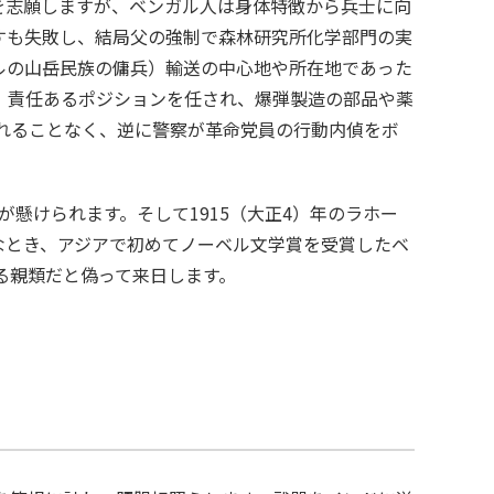
を志願しますが、ベンガル人は身体特徴から兵士に向
すも失敗し、結局父の強制で森林研究所化学部門の実
ルの山岳民族の傭兵）輸送の中心地や所在地であった
、責任あるポジションを任され、爆弾製造の部品や薬
われることなく、逆に警察が革命党員の行動内偵をボ
が懸けられます。そして1915（大正4）年のラホー
なとき、アジアで初めてノーベル文学賞を受賞したベ
る親類だと偽って来日します。