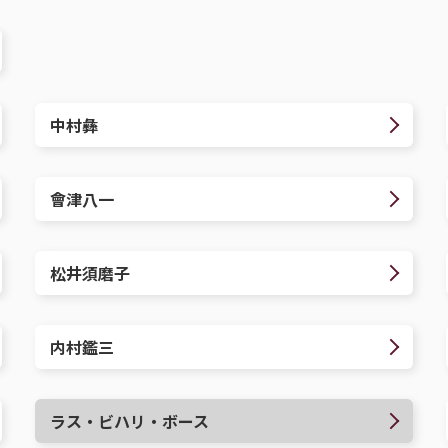
中村彝
會津八一
松井須磨子
内村鑑三
ラス・ビハリ・ボース