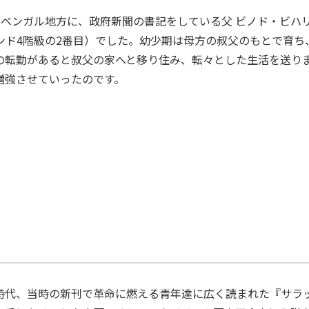
ド ベンガル地方に、政府新聞の書記をしている父 ビノド・ビハ
ンド4階級の2番目）でした。幼少期は母方の叔父のもとで育ち
の転勤があると叔父の家へと移り住み、転々とした生活を送り
増強させていったのです。
時代、当時の新刊で革命に燃える青年達に広く読まれた『サラ