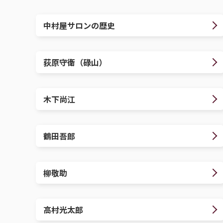
中村屋サロンの歴史
荻原守衛（碌山）
木下尚江
鶴田吾郎
柳敬助
高村光太郎