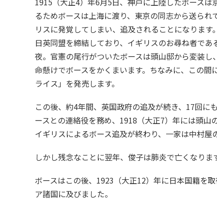
1915（大正4）年6月5日、神戸に上陸したボース
るためボースは上海に渡り、東京の同志から送られ
リスに発覚してしまい、追及されることになります
日英同盟を締結しており、イギリスのお尋ね者である
夜。官憲の尾行がついたボースは頭山邸から変装し
命懸けでボースをかくまいます。ちなみに、この間に
ライス」を発売します。
この後、約4年間、英国政府の追及が続き、17回に
ースとの連絡役を務め、1918（大正7）年には頭
イギリスによるボース追及が終わり、一家は中村屋
しかし残念なことに翌年、俊子は肺炎で亡くなります
ボースはこの後、1923（大正12）年に日本国籍
ア諸国に及びました。