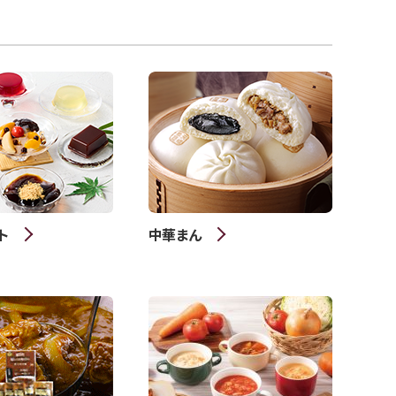
ト
中華まん