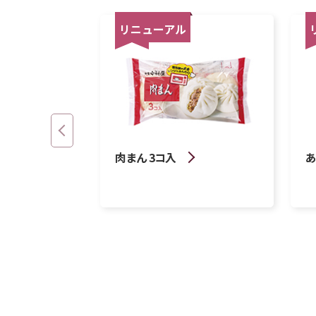
リニューアル
肉まん 3コ入
あ